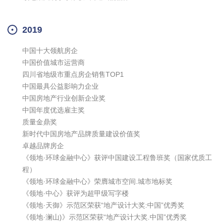
2019
中国十大领航房企
中国价值城市运营商
四川省地级市重点房企销售TOP1
中国最具公益影响力企业
中国房地产行业创新企业奖
中国年度优选雇主奖
质量金鼎奖
新时代中国房地产品牌质量建设价值奖
卓越品牌房企
《领地·环球金融中心》获评中国建设工程鲁班奖（国家优质工
程）
《领地·环球金融中心》荣膺城市空间.城市地标奖
《领地·中心》获评为超甲级写字楼
《领地·天御》示范区荣获“地产设计大奖:中国”优秀奖
《领地·澜山)》示范区荣获“地产设计大奖.中国”优秀奖