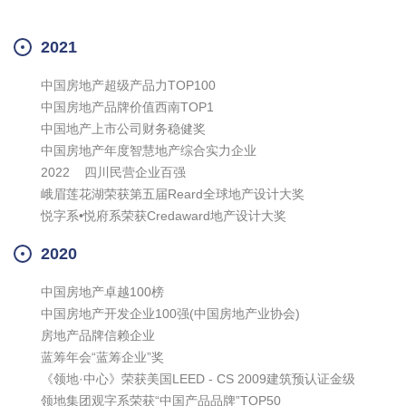
2021
中国房地产超级产品力TOP100   
中国房地产品牌价值西南TOP1    
中国地产上市公司财务稳健奖
中国房地产年度智慧地产综合实力企业
2022    四川民营企业百强 
峨眉莲花湖荣获第五届Reard全球地产设计大奖
悦字系•悦府系荣获Credaward地产设计大奖 
2020
中国房地产卓越100榜
中国房地产开发企业100强(中国房地产业协会)
房地产品牌信赖企业
蓝筹年会“蓝筹企业”奖
《领地·中心》荣获美国LEED - CS 2009建筑预认证金级
领地集团观字系荣获“中国产品品牌”TOP50